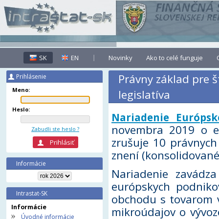
SK
EN
Novinky
Ako to celé funguje
Právny základ pre š
Prihlásenie
Meno:
legislatíva
Heslo:
Nariadenie Európs
novembra 2019 o eu
Zabudli ste heslo ?
zrušuje 10 právnych 
znení (konsolidované
Informácie
Nariadenie zavádza
európskych podnikový
Intrastat-SK
obchodu s tovarom 
Informácie
mikroúdajov o vývoz
Úvodné informácie