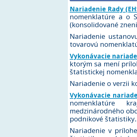
Nariadenie Rady (EHS
nomenklatúre a o 
(konsolidované zneni
Nariadenie ustanov
tovarovú nomenklatúr
Vykonávacie nariade
ktorým sa mení prílo
štatistickej nomenk
Nariadenie o verzii
Vykonávacie nariade
nomenklatúre kr
medzinárodného obch
podnikové štatistiky.
Nariadenie v príloh