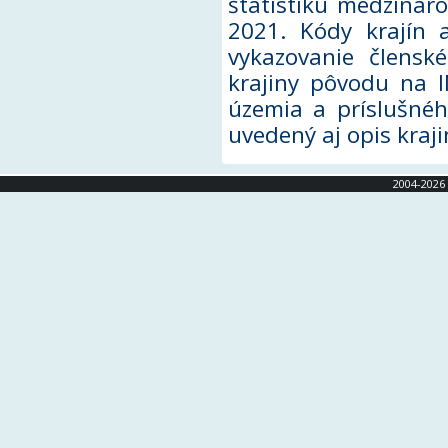
štatistiku medzinár
2021. Kódy krajín 
vykazovanie člensk
krajiny pôvodu na 
územia a príslušné
uvedený aj opis kraj
2004-2026 