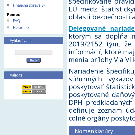
špecifikované pravi
Finančná správa SR
EÚ medzi štatistick
Pomoc
oblasti bezpečnosti 
FAQ
Delegované nariade
Helpdesk
ktorým sa dopĺňa n
Vyhľadávanie
2019/2152 tým, že s
informácií, ktoré ma
menia prílohy V a VI
Nariadenie špecifik
Validita
súhrnných výkazo
poskytovať štatisti
poskytované daňový
DPH predkladaných 
definuje zoznam úda
colné orgány poskyto
Nomenklatúry