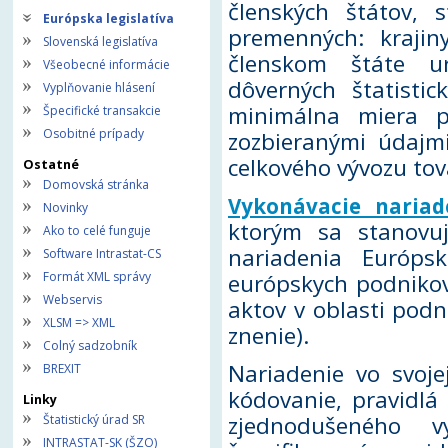
členských štátov, 
Európska legislatíva
premenných: kraji
Slovenská legislatíva
členskom štáte ur
Všeobecné informácie
dôverných štatistic
Vyplňovanie hlásení
minimálna miera p
Špecifické transakcie
Osobitné prípady
zozbieranými údajm
celkového vývozu tov
Ostatné
Domovská stránka
Vykonávacie nariad
Novinky
ktorým sa stanovuj
Ako to celé funguje
nariadenia Európ
Software Intrastat-CS
Formát XML správy
európskych podnikov
Webservis
aktov v oblasti podn
XLSM => XML
znenie).
Colný sadzobník
Nariadenie vo svoje
BREXIT
kódovanie, pravidlá 
Linky
zjednodušeného v
Štatistický úrad SR
INTRASTAT-SK (ŠZO)