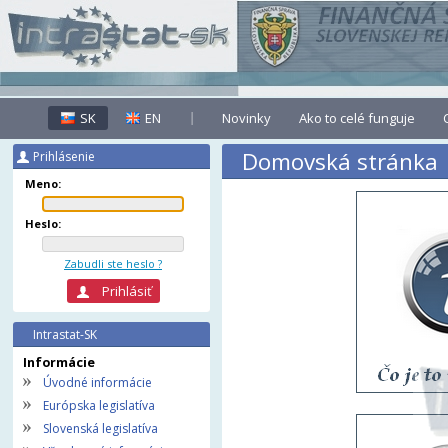
SK
EN
Novinky
Ako to celé funguje
Domovská stránka
Prihlásenie
Meno:
Heslo:
Zabudli ste heslo ?
Intrastat-SK
Informácie
Úvodné informácie
Európska legislatíva
Slovenská legislatíva