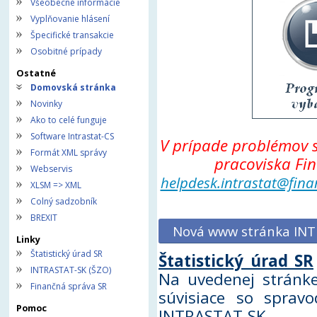
Všeobecné informácie
Vyplňovanie hlásení
Špecifické transakcie
Osobitné prípady
Ostatné
Domovská stránka
Novinky
Ako to celé funguje
Software Intrastat-CS
V prípade problémov s
Formát XML správy
pracoviska Fin
Webservis
helpdesk.intrastat@fin
XLSM => XML
Colný sadzobník
BREXIT
Nová www stránka INT
Linky
Štatistický úrad SR
Štatistický úrad SR
INTRASTAT-SK (ŠZO)
Na uvedenej stránk
Finančná správa SR
súvisiace so spravo
Pomoc
INTRASTAT-SK.